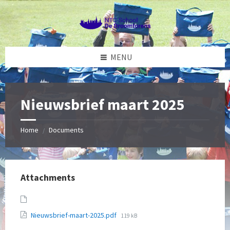
Skip
Skip
Skip
to
to
to
content
left
footer
sidebar
MENU
Nieuwsbrief maart 2025
Home
Documents
/
Attachments
File
Nieuwsbrief-maart-2025.pdf
119 kB
size: