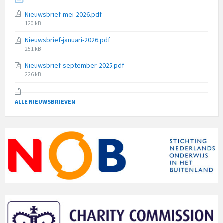
Nieuwsbrief-mei-2026.pdf
File
120 kB
size:
Nieuwsbrief-januari-2026.pdf
File
251 kB
size:
Nieuwsbrief-september-2025.pdf
File
226 kB
size:
ALLE NIEUWSBRIEVEN