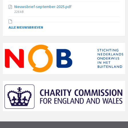
size:
Nieuwsbrief-september-2025.pdf
File
226 kB
size:
ALLE NIEUWSBRIEVEN