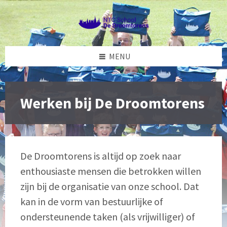
Skip
Skip
Skip
to
to
to
content
left
footer
sidebar
MENU
Werken bij De Droomtorens
De Droomtorens is altijd op zoek naar
enthousiaste mensen die betrokken willen
zijn bij de organisatie van onze school. Dat
kan in de vorm van bestuurlijke of
ondersteunende taken (als vrijwilliger) of