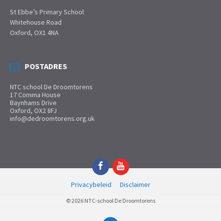
St Ebbe’s Primary School
Whitehouse Road
Oxford, OX1 4NA
POSTADRES
NTC school De Droomtorens
17 Comma House
Baynhams Drive
Oxford, OX2 8FJ
info@dedroomtorens.org.uk
Facebook
YouTube
Privacybeleid
Disclaimer
© 2026 NTC-school De Droomtorens