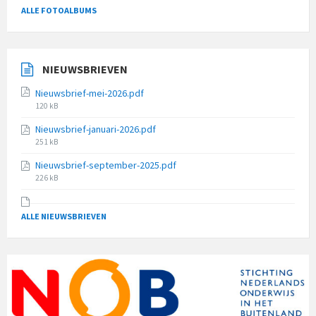
ALLE FOTOALBUMS
NIEUWSBRIEVEN
Nieuwsbrief-mei-2026.pdf
File
120 kB
size:
Nieuwsbrief-januari-2026.pdf
File
251 kB
size:
Nieuwsbrief-september-2025.pdf
File
226 kB
size:
ALLE NIEUWSBRIEVEN