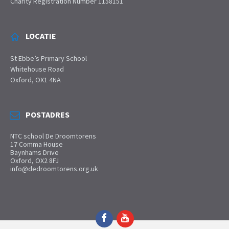
Charity Registration Number 1158151
LOCATIE
St Ebbe’s Primary School
Whitehouse Road
Oxford, OX1 4NA
POSTADRES
NTC school De Droomtorens
17 Comma House
Baynhams Drive
Oxford, OX2 8FJ
info@dedroomtorens.org.uk
Facebook
YouTube