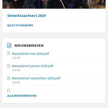
Sinterklaasfeest 2024
ALLE FOTOALBUMS
NIEUWSBRIEVEN
Nieuwsbrief-mei-2026.pdf
File
120 kB
size:
Nieuwsbrief-januari-2026.pdf
File
251 kB
size:
Nieuwsbrief-september-2025.pdf
File
226 kB
size:
ALLE NIEUWSBRIEVEN