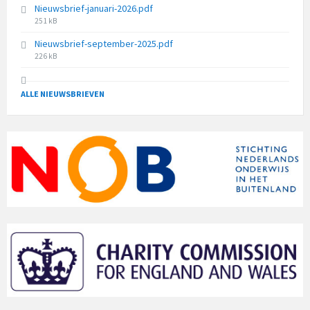
Nieuwsbrief-januari-2026.pdf
File
251 kB
size:
Nieuwsbrief-september-2025.pdf
File
226 kB
size:
ALLE NIEUWSBRIEVEN