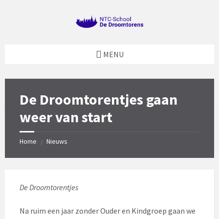
Skip
Skip
Skip
Skip
to
to
to
to
content
left
right
footer
sidebar
sidebar
MENU
De Droomtorentjes gaan
weer van start
Home
Nieuws
/
De Droomtorentjes
Na ruim een jaar zonder Ouder en Kindgroep gaan we