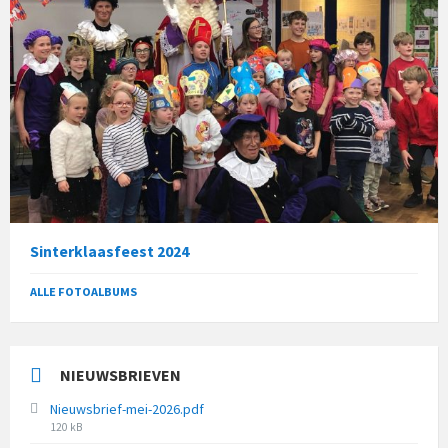
Sinterklaasfeest 2024
ALLE FOTOALBUMS
NIEUWSBRIEVEN
Nieuwsbrief-mei-2026.pdf
File
120 kB
size: