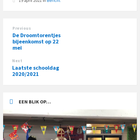
19 april 2021
in
Bericht
Previous
De Droomtorentjes
bijeenkomst op 22
mei
Next
Laatste schooldag
2020/2021
EEN BLIK OP…