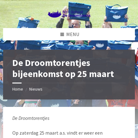
Skip
Skip
Skip
Skip
to
to
to
to
content
left
right
footer
sidebar
sidebar
MENU
De Droomtorentjes
bijeenkomst op 25 maart
Home
Nieuws
/
De Droomtorentjes
Op zaterdag 25 maart a.s. vindt er weer een