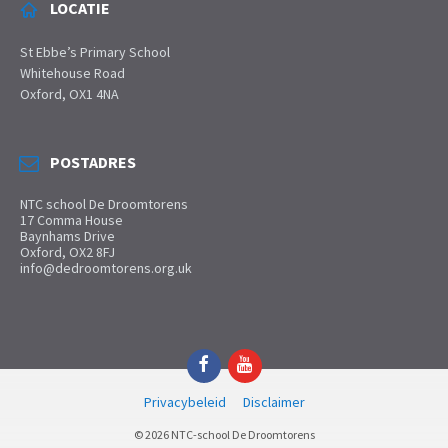
LOCATIE
St Ebbe’s Primary School
Whitehouse Road
Oxford, OX1 4NA
POSTADRES
NTC school De Droomtorens
17 Comma House
Baynhams Drive
Oxford, OX2 8FJ
info@dedroomtorens.org.uk
Facebook
YouTube
Privacybeleid
Disclaimer
© 2026 NTC-school De Droomtorens