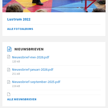
Lustrum 2022
ALLE FOTOALBUMS
NIEUWSBRIEVEN
Nieuwsbrief-mei-2026.pdf
File
120 kB
size:
Nieuwsbrief-januari-2026.pdf
File
251 kB
size:
Nieuwsbrief-september-2025.pdf
File
226 kB
size:
ALLE NIEUWSBRIEVEN