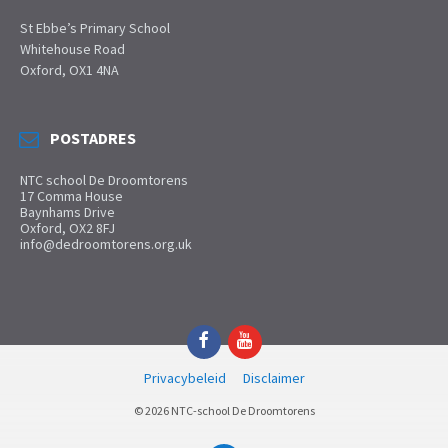
St Ebbe’s Primary School
Whitehouse Road
Oxford, OX1 4NA
POSTADRES
NTC school De Droomtorens
17 Comma House
Baynhams Drive
Oxford, OX2 8FJ
info@dedroomtorens.org.uk
Facebook
YouTube
Privacybeleid
Disclaimer
© 2026 NTC-school De Droomtorens