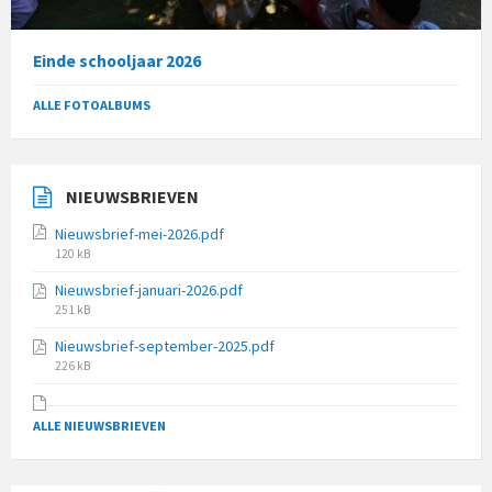
Einde schooljaar 2026
ALLE FOTOALBUMS
NIEUWSBRIEVEN
Nieuwsbrief-mei-2026.pdf
File
120 kB
size:
Nieuwsbrief-januari-2026.pdf
File
251 kB
size:
Nieuwsbrief-september-2025.pdf
File
226 kB
size:
ALLE NIEUWSBRIEVEN