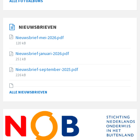
ALLE FOTOALBUMS
NIEUWSBRIEVEN
Nieuwsbrief-mei-2026.pdf
File
120 kB
size:
Nieuwsbrief-januari-2026.pdf
File
251 kB
size:
Nieuwsbrief-september-2025.pdf
File
226 kB
size:
ALLE NIEUWSBRIEVEN