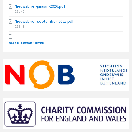
size:
Nieuwsbrief-januari-2026.pdf
File
251 kB
size:
Nieuwsbrief-september-2025.pdf
File
226 kB
size:
ALLE NIEUWSBRIEVEN