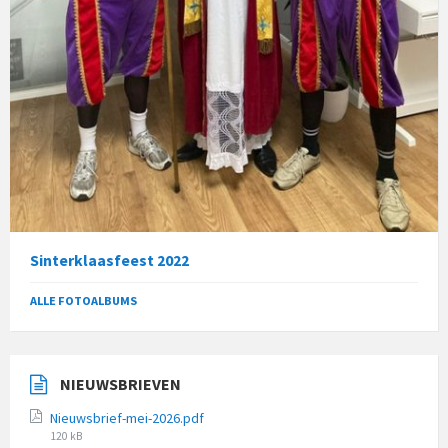
Sinterklaasfeest 2022
ALLE FOTOALBUMS
NIEUWSBRIEVEN
Nieuwsbrief-mei-2026.pdf
File
120 kB