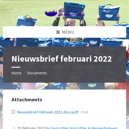
Skip
Skip
Skip
to
to
to
content
left
footer
sidebar
MENU
Nieuwsbrief februari 2022
Home
Documents
/
Attachments
File
Nieuwsbrief-februari-2022.docx.pdf
53 kB
size:
25 februari 2022
by
Voorzitter Voorzitter
in
Nieuwsbrieven