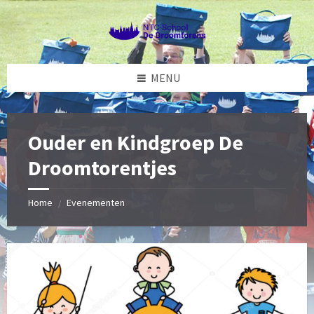
Skip
Skip
Skip
Skip
to
to
to
to
content
left
right
footer
sidebar
sidebar
MENU
Ouder en Kindgroep De
Droomtorentjes
Home
Evenementen
/