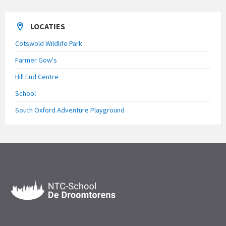
LOCATIES
Cotswold Wildlife Park
Farmer Gow's
Hill End Centre
School
South Oxford Adventure Playground