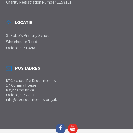
Charity Registration Number 1158151
LOCATIE
St Ebbe’s Primary School
Whitehouse Road
Oxford, OX1 4NA
POSTADRES
NTC school De Droomtorens
17 Comma House
Baynhams Drive
Oxford, OX2 8FJ
info@dedroomtorens.org.uk
Facebook
YouTube