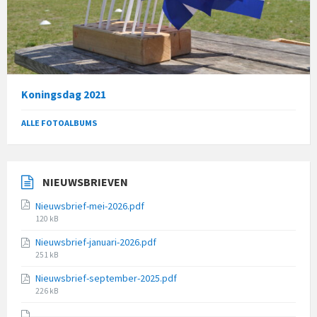
Koningsdag 2021
ALLE FOTOALBUMS
NIEUWSBRIEVEN
Nieuwsbrief-mei-2026.pdf
File
120 kB
size:
Nieuwsbrief-januari-2026.pdf
File
251 kB
size:
Nieuwsbrief-september-2025.pdf
File
226 kB
size: