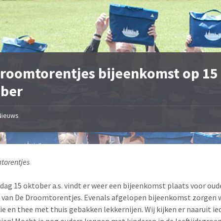
roomtorentjes bijeenkomst op 15
ober
Nieuws
torentjes
dag 15 oktober a.s. vindt er weer een bijeenkomst plaats voor oud
 van De Droomtorentjes. Evenals afgelopen bijeenkomst zorgen w
fie en thee met thuis gebakken lekkernijen. Wij kijken er naaruit i
zien! Mocht je nog ouders kennen met kinderen in de leeftijdsgroep