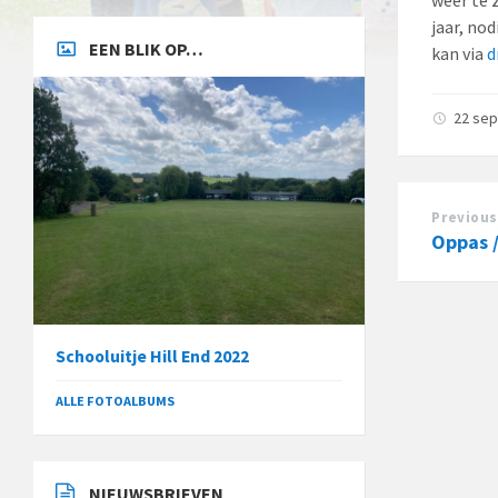
jaar, no
EEN BLIK OP…
kan via
d
22 se
Previous
Oppas 
Schooluitje Hill End 2022
ALLE FOTOALBUMS
NIEUWSBRIEVEN