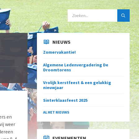
SEARCH:
NIEUWS
Zomervakantie!
Algemene Ledenvergadering De
Droomtorens
Vrolijk kerstfeest & een gelukkig
nieuwjaar
Sinterklaasfeest 2025
AL HET NIEUWS
ers en
ij weer
edereen
EVENEMENTEN
 van 0-4