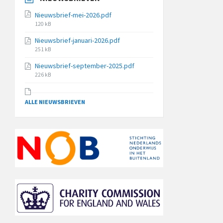
Nieuwsbrief-mei-2026.pdf
File
120 kB
size:
Nieuwsbrief-januari-2026.pdf
File
251 kB
size:
Nieuwsbrief-september-2025.pdf
File
226 kB
size:
ALLE NIEUWSBRIEVEN