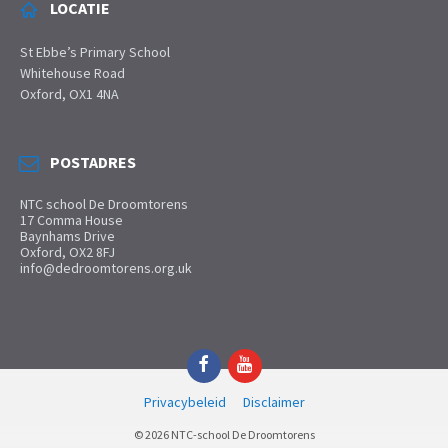
LOCATIE
St Ebbe’s Primary School
Whitehouse Road
Oxford, OX1 4NA
POSTADRES
NTC school De Droomtorens
17 Comma House
Baynhams Drive
Oxford, OX2 8FJ
info@dedroomtorens.org.uk
Facebook
YouTube
Privacybeleid
Disclaimer
© 2026 NTC-school De Droomtorens