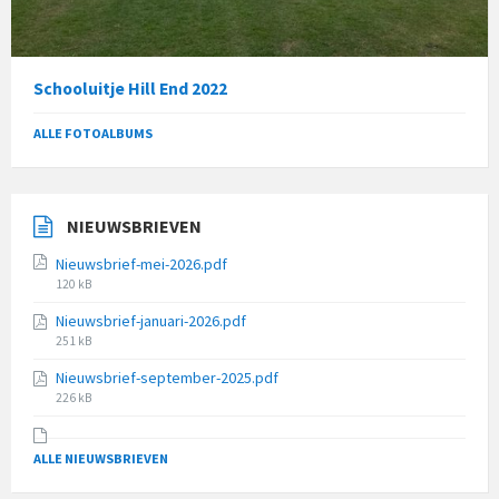
Schooluitje Hill End 2022
ALLE FOTOALBUMS
NIEUWSBRIEVEN
Nieuwsbrief-mei-2026.pdf
File
120 kB
size:
Nieuwsbrief-januari-2026.pdf
File
251 kB
size:
Nieuwsbrief-september-2025.pdf
File
226 kB
size:
ALLE NIEUWSBRIEVEN