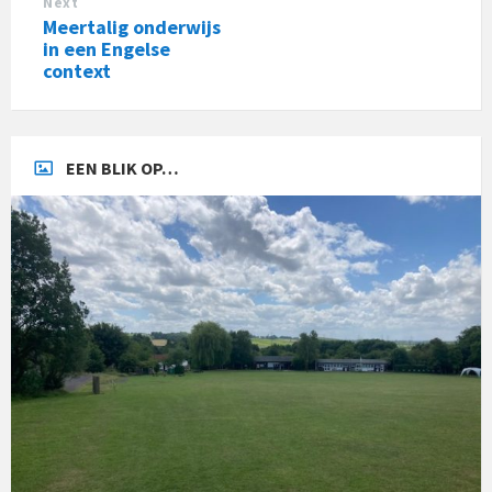
Next
Meertalig onderwijs
in een Engelse
context
EEN BLIK OP…