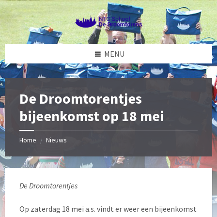
Skip
Skip
Skip
Skip
to
to
to
to
content
left
right
footer
sidebar
sidebar
MENU
De Droomtorentjes
bijeenkomst op 18 mei
Home
Nieuws
/
De Droomtorentjes
Op zaterdag 18 mei a.s. vindt er weer een bijeenkomst